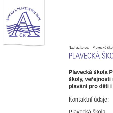
ÚVOD
ADRESÁŘ PLAV
ZPRAVODAJ
KE STAŽE
Nacházíte se:
Plavecké ško
PLAVECKÁ ŠKO
Plavecká škola P
školy, veřejnost
plavání pro děti 
Kontaktní údaje:
Plavecká škola