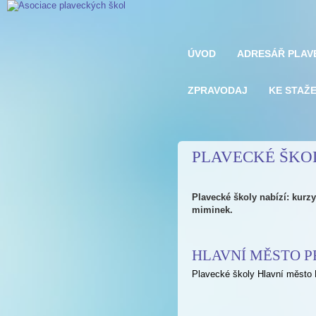
ÚVOD
ADRESÁŘ PLAV
ZPRAVODAJ
KE STAŽE
PLAVECKÉ ŠKO
Plavecké školy nabízí: kurzy
miminek.
HLAVNÍ MĚSTO 
Plavecké školy Hlavní město 