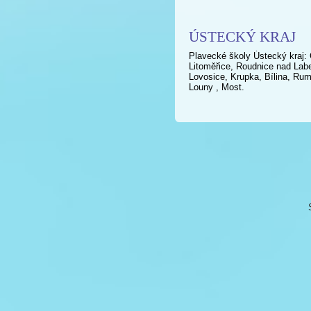
ÚSTECKÝ KRAJ
Plavecké školy Ústecký kraj: 
Litoměřice, Roudnice nad Labe
Lovosice, Krupka, Bílina, Rum
Louny , Most.