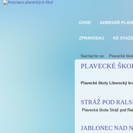
ÚVOD
ADRESÁŘ PLAV
ZPRAVODAJ
KE STAŽE
Nacházíte se:
Plavecké ško
PLAVECKÉ ŠKOL
Plavecké školy Liberecký kr
STRÁŽ POD RAL
Plavecká škola Stráž pod Ra
JABLONEC NAD N