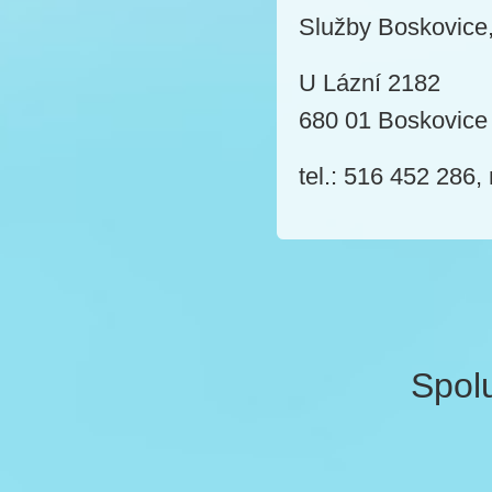
Služby Boskovice,
U Lázní 2182
680 01 Boskovice
tel.: 516 452 286
Spol