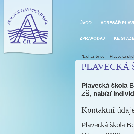
ÚVOD
ADRESÁŘ PLAV
ZPRAVODAJ
KE STAŽE
Nacházíte se:
Plavecké ško
PLAVECKÁ 
Plavecká škola B
ZŠ, nabízí indivi
Kontaktní údaj
Plavecká škola B