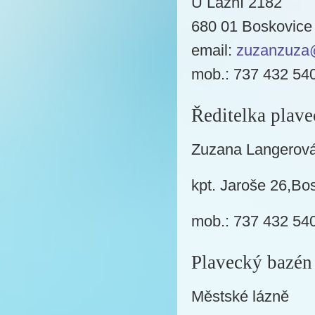
U Lázní 2182
680 01 Boskovice
email:
zuzanzuza
mob.: 737 432 54
Ředitelka plave
Zuzana Langerov
kpt. Jaroše 26,Bo
mob.: 737 432 54
Plavecký bazén
Městské lázně