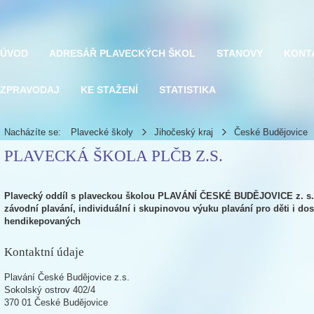
ÚVOD
ADRESÁŘ PLAVECKÝCH ŠKOL
STANOVY
KONT
ZPRAVODAJ
KE STAŽENÍ
STATISTIKA
Nacházíte se:
Plavecké školy
Jihočeský kraj
České Budějovice
PLAVECKÁ ŠKOLA PLČB Z.S.
Plavecký oddíl s plaveckou školou PLAVÁNÍ ČESKÉ BUDĚJOVICE z. s. n
závodní plavání, individuální i skupinovou výuku plavání pro děti i dos
hendikepovaných
Kontaktní údaje
Plavání České Budějovice z.s.
Sokolský ostrov 402/4
370 01 České Budějovice