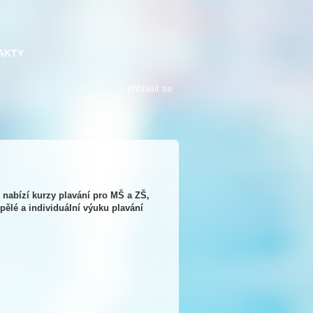
AKTY
přihlásit se
abízí kurzy plavání pro MŠ a ZŠ,
pělé a individuální výuku plavání